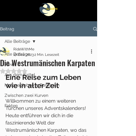
Beitrag
Alle Beiträge
RideWithMe
Alle Beiträge
17. Dez. 2023
2 Min. Lesezeit
Die Westrumänischen Karpaten
News
Mit NaN von 5 Sternen bewertet.
Aus dem Sattel
Eine Reise zum Leben 
wie in alter Zeit
Motorradleben in Rumänien
Zwischen zwei Kurven
Willkommen zu einem weiteren 
Fakten
Türchen unseres Adventskalenders! 
Heute entführen wir dich in die 
faszinierende Welt der 
Westrumänischen Karpaten, wo das 