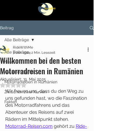
Beitrag
Alle Beiträge
RideWithMe
Alle Beiträge
7. Jan. 2024
2 Min. Lesezeit
Willkommen bei den besten
News
Motorradreisen in Rumänien
Aus dem Sattel
Aktualisiert:
31. Mai 2025
Motorradleben in Rumänien
Mit NaN von 5 Sternen bewertet.
Wir freuen uns, dass du den Weg zu 
Zwischen zwei Kurven
uns gefunden hast, wo die Faszination 
Fakten
des Motorradfahrens und das 
Abenteuer des Reisens auf zwei 
Rädern im Mittelpunkt stehen. 
Motorrad-Reisen.com
 gehört zu 
Ride-