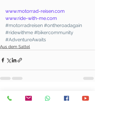
www.motorrad-reisen.com
www.ride-with-me.com
#motorradreisen
#ontheroadagain
#ridewithme
#bikercommunity
#AdventureAwaits
Aus dem Sattel
Alle ansehen
Ähnliche Beiträge