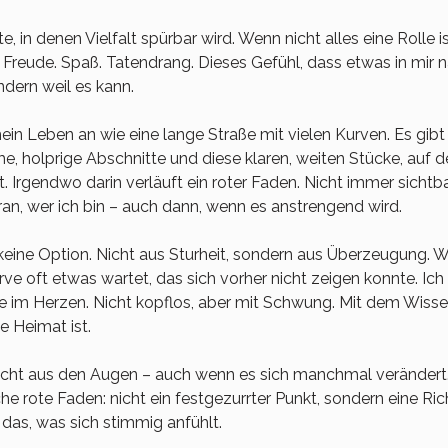
 in denen Vielfalt spürbar wird. Wenn nicht alles eine Rolle is
eude. Spaß. Tatendrang. Dieses Gefühl, dass etwas in mir na
ndern weil es kann.
in Leben an wie eine lange Straße mit vielen Kurven. Es gibt 
 holprige Abschnitte und diese klaren, weiten Stücke, auf de
t. Irgendwo darin verläuft ein roter Faden. Nicht immer sichtb
aran, wer ich bin – auch dann, wenn es anstrengend wird.
keine Option. Nicht aus Sturheit, sondern aus Überzeugung. We
ve oft etwas wartet, das sich vorher nicht zeigen konnte. Ich 
e im Herzen. Nicht kopflos, aber mit Schwung. Mit dem Wisse
ne Heimat ist.
 nicht aus den Augen – auch wenn es sich manchmal verändert. V
he rote Faden: nicht ein festgezurrter Punkt, sondern eine Ric
 das, was sich stimmig anfühlt.