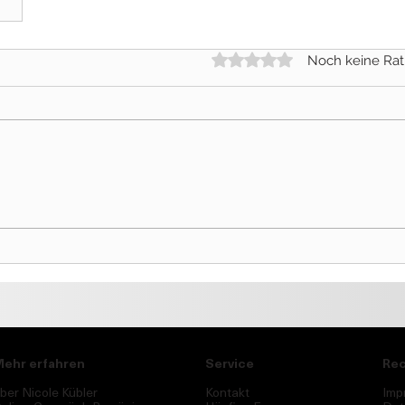
Mit 0 von 5 Sternen bewertet
Noch keine Rat
ehr erfahren
Service
Rec
ber Nicole Kübler
Kontakt
Imp