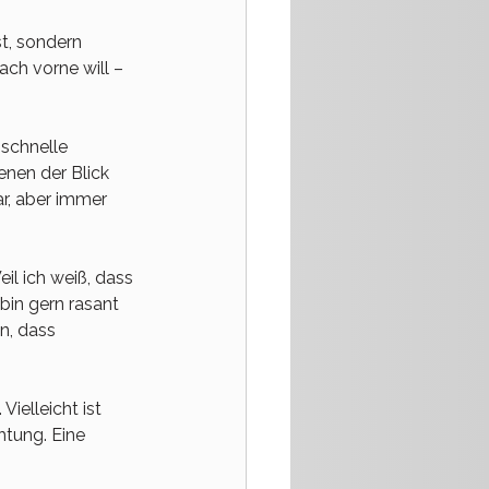
t, sondern 
ch vorne will – 
schnelle 
nen der Blick 
ar, aber immer 
il ich weiß, dass 
bin gern rasant 
n, dass 
ielleicht ist 
htung. Eine 