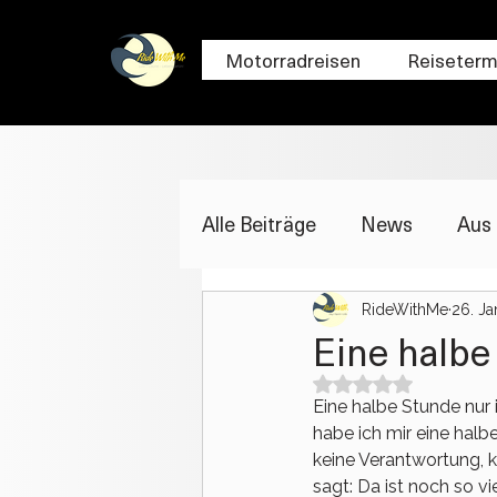
Motorradreisen
Reiseterm
Alle Beiträge
News
Aus 
Fakten
RideWithMe
26. Ja
Eine halbe
Mit NaN von 5 St
Eine halbe Stunde nur
habe ich mir eine halb
keine Verantwortung, k
sagt: Da ist noch so vi