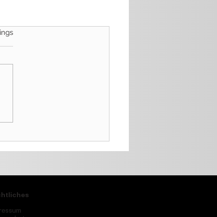
.
ings
htliches
ressum