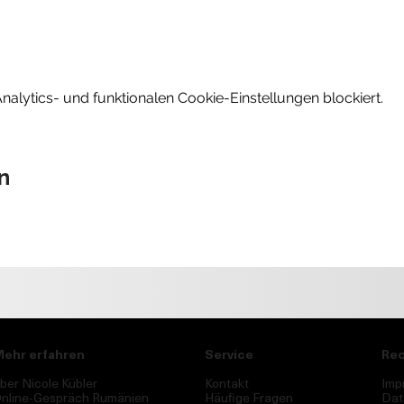
lytics- und funktionalen Cookie-Einstellungen blockiert.
n
ehr erfahren
Service
Rec
ber Nicole Kübler
Kontakt
Imp
nline-Gespräch Rumänien
Häufige Fragen
Dat