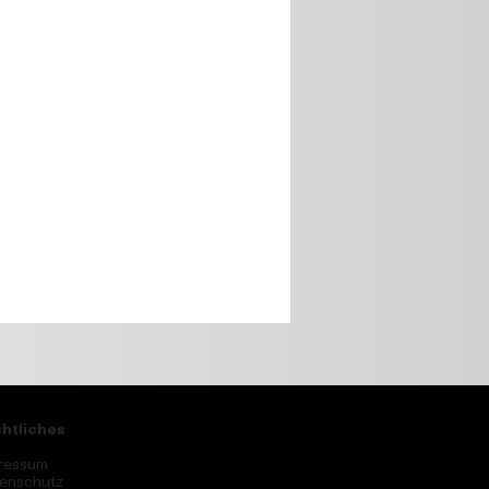
htliches
ressum
enschutz