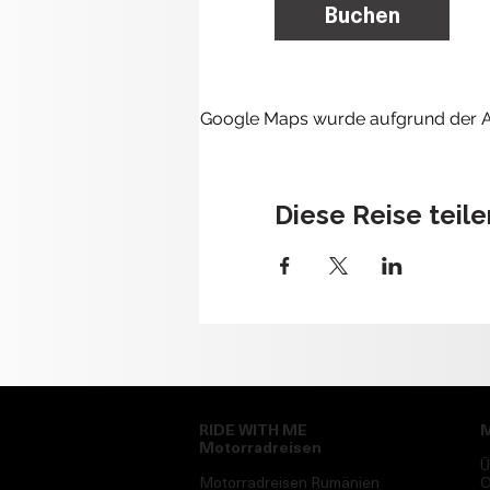
Buchen
Google Maps wurde aufgrund der Ana
Diese Reise teile
RIDE WITH ME
M
Motorradreisen
Ü
Motorradreisen Rumänien
O